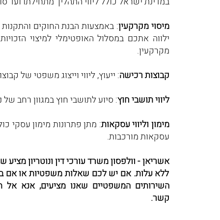
במדינת ישראל כולל ליווי התהליך מתחילתו ועד סו
מיסוי מקרקעין
: באמצעות הבנת החוקים והתקנות 
ילווה אתכם במסלול האופטימלי למיצוי הזכויות
מקרקעין.
קבוצות רכישה
: ייעוץ, ליווי וייצוג משפטי של קבוצ
ליווי תושבי חוץ
: סיוע לתושבי חוץ במגוון רחב של
מימון וליווי עסקאות
: מתן פתרונות מימון עסקי כו
עסקאות מורכבות.
אשריאן - וולפסון משרד עורכי דין ונוטריון מציע ש
ללא עלות. אם יש לכם שאלות משפטיות או אם ב
השירותים המשפטיים שאנו מציעים, אנא אל תה
קשר.